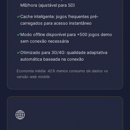
MB/hora (ajustável para SD)
Cache inteligente: jogos frequentes pré-
carregados para acesso instantâneo
Modo offline disponível para +500 jogos demo
sem conexão necessária
Otimizado para 3G/4G: qualidade adaptativa
automática baseada na conexão
Economia média: 42% menos consumo de dados vs
versão web mobile
🌐