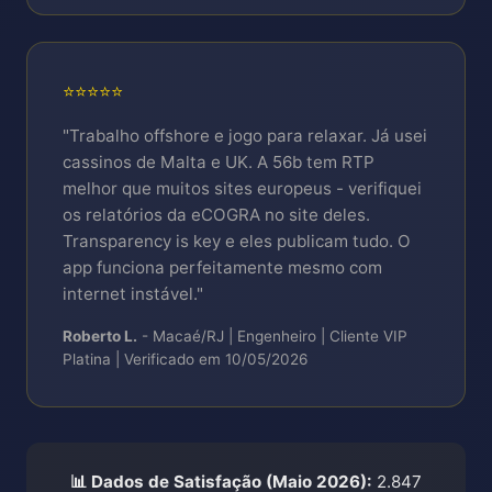
⭐⭐⭐⭐⭐
"Trabalho offshore e jogo para relaxar. Já usei
cassinos de Malta e UK. A 56b tem RTP
melhor que muitos sites europeus - verifiquei
os relatórios da eCOGRA no site deles.
Transparency is key e eles publicam tudo. O
app funciona perfeitamente mesmo com
internet instável."
Roberto L.
- Macaé/RJ | Engenheiro | Cliente VIP
Platina | Verificado em 10/05/2026
📊 Dados de Satisfação (Maio 2026):
2.847