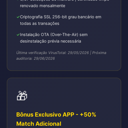
renovado mensalmente
Criptografia SSL 256-bit grau bancário em
todas as transações
Instalação OTA (Over-The-Air) sem
desinstalação prévia necessária
Última verificação VirusTotal: 29/05/2026 | Próxima
auditoria: 29/06/2026
🎁
Bônus Exclusivo APP - +50%
Match Adicional