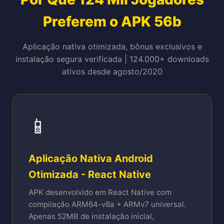
Preferem o APK 56b
Aplicação nativa otimizada, bônus exclusivos e
instalação segura verificada | 124.000+ downloads
ativos desde agosto/2020
📱
Aplicação Nativa Android
Otimizada - React Native
APK desenvolvido em React Native com
compilação ARM64-v8a + ARMv7 universal.
Apenas 52MB de instalação inicial,