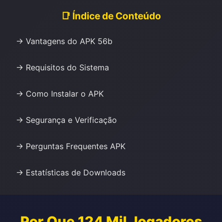
📑 Índice de Conteúdo
→ Vantagens do APK 56b
→ Requisitos do Sistema
→ Como Instalar o APK
→ Segurança e Verificação
→ Perguntas Frequentes APK
→ Estatísticas de Downloads
Por Que 124 Mil Jogadores