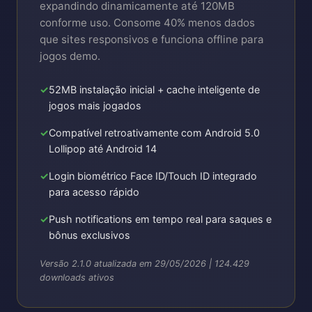
expandindo dinamicamente até 120MB
conforme uso. Consome 40% menos dados
que sites responsivos e funciona offline para
jogos demo.
52MB instalação inicial + cache inteligente de
jogos mais jogados
Compatível retroativamente com Android 5.0
Lollipop até Android 14
Login biométrico Face ID/Touch ID integrado
para acesso rápido
Push notifications em tempo real para saques e
bônus exclusivos
Versão 2.1.0 atualizada em 29/05/2026 | 124.429
downloads ativos