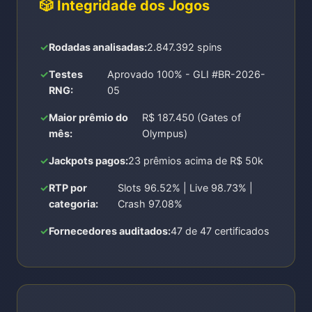
🎲 Integridade dos Jogos
Rodadas analisadas:
2.847.392 spins
Testes
Aprovado 100% - GLI #BR-2026-
RNG:
05
Maior prêmio do
R$ 187.450 (Gates of
mês:
Olympus)
Jackpots pagos:
23 prêmios acima de R$ 50k
RTP por
Slots 96.52% | Live 98.73% |
categoria:
Crash 97.08%
Fornecedores auditados:
47 de 47 certificados