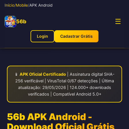
Início
/
Mobile
/
APK Android
☰
56b
Login
Cadastrar Grátis
📱
APK Oficial Certificado
| Assinatura digital SHA-
256 verificável | VirusTotal 0/67 detecções | Última
atualização: 29/05/2026 | 124.000+ downloads
verificados | Compatível Android 5.0+
56b APK Android -
Download Oficial Grátis