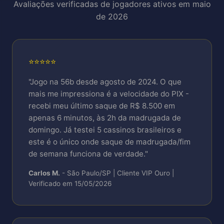
Avaliações verificadas de jogadores ativos em maio
Transparência total:
Em novembro/2024,
contra fraudes.
USDT:
Depósito R$ 100 | Saque R$ 200 |
de 2026
pagamos R$ 47.2 milhões em prêmios de R$
Taxa: R$ 0,00
48.9 milhões apostados, resultando em RTP
Ethereum (ETH):
Depósito R$ 150 |
geral de 96.52% (acima da média da indústria
Saque R$ 300 | Taxa: R$ 0,00
⭐⭐⭐⭐⭐
de 94-95%).
Limites diários: R$ 20.000 conta padrão | R$
"Jogo na 56b desde agosto de 2024. O que
100.000 VIP Diamante
mais me impressiona é a velocidade do PIX -
recebi meu último saque de R$ 8.500 em
apenas 6 minutos, às 2h da madrugada de
domingo. Já testei 5 cassinos brasileiros e
este é o único onde saque de madrugada/fim
de semana funciona de verdade."
Carlos M.
- São Paulo/SP | Cliente VIP Ouro |
Verificado em 15/05/2026