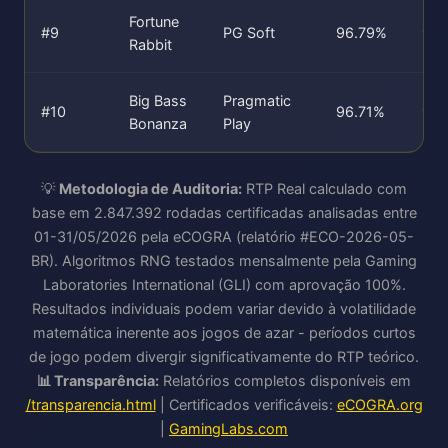
Fortune
#9
PG Soft
96.79%
96
Rabbit
Big Bass
Pragmatic
#10
96.71%
96
Bonanza
Play
💡
Metodologia de Auditoria:
RTP Real calculado com
base em 2.847.392 rodadas certificadas analisadas entre
01-31/05/2026 pela eCOGRA (relatório #ECO-2026-05-
BR). Algoritmos RNG testados mensalmente pela Gaming
Laboratories International (GLI) com aprovação 100%.
Resultados individuais podem variar devido à volatilidade
matemática inerente aos jogos de azar - períodos curtos
de jogo podem divergir significativamente do RTP teórico.
📊 Transparência:
Relatórios completos disponíveis em
/transparencia.html
| Certificados verificáveis:
eCOGRA.org
|
GamingLabs.com