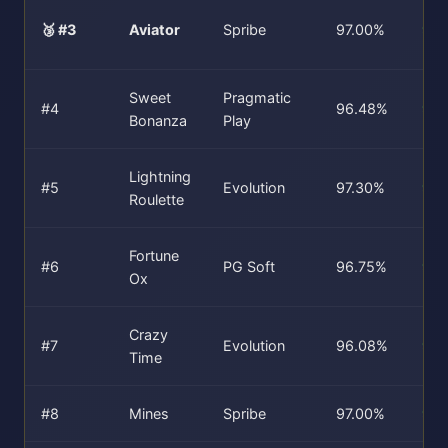
🥉 #3
Aviator
Spribe
97.00%
97.
Sweet
Pragmatic
#4
96.48%
96
Bonanza
Play
Lightning
#5
Evolution
97.30%
97.
Roulette
Fortune
#6
PG Soft
96.75%
96
Ox
Crazy
#7
Evolution
96.08%
96.
Time
#8
Mines
Spribe
97.00%
97