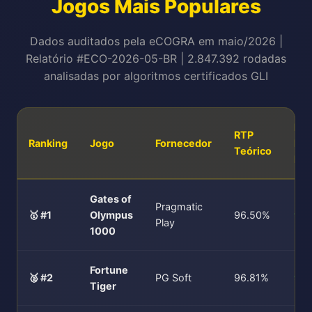
Jogos Mais Populares
Dados auditados pela eCOGRA em maio/2026 |
Relatório #ECO-2026-05-BR | 2.847.392 rodadas
analisadas por algoritmos certificados GLI
RT
RTP
Ranking
Jogo
Fornecedor
Rea
Teórico
Mai
Gates of
Pragmatic
🥇 #1
Olympus
96.50%
96
Play
1000
Fortune
🥈 #2
PG Soft
96.81%
96
Tiger