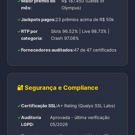
Maior prêmio do
R$ 187.450 (Gates of
mês:
Olympus)
Jackpots pagos:
23 prêmios acima de R$ 50k
RTP por
Slots 96.52% | Live 98.73% |
categoria:
Crash 97.08%
Fornecedores auditados:
47 de 47 certificados
🔐 Segurança e Compliance
Certificação SSL:
A+ Rating (Qualys SSL Labs)
Auditoria
Aprovada - última verificação
LGPD:
05/2026