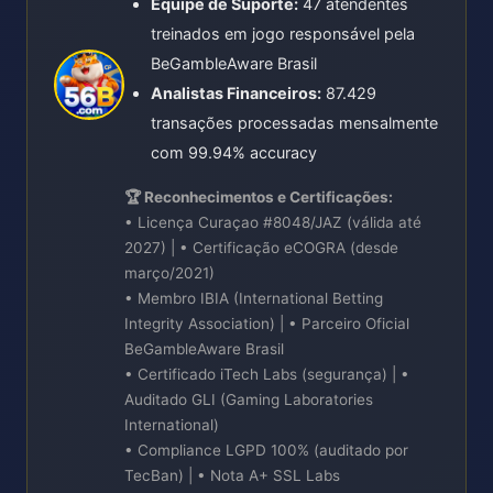
Equipe de Suporte:
47 atendentes
treinados em jogo responsável pela
BeGambleAware Brasil
Analistas Financeiros:
87.429
transações processadas mensalmente
com 99.94% accuracy
🏆 Reconhecimentos e Certificações:
• Licença Curaçao #8048/JAZ (válida até
2027) | • Certificação eCOGRA (desde
março/2021)
• Membro IBIA (International Betting
Integrity Association) | • Parceiro Oficial
BeGambleAware Brasil
• Certificado iTech Labs (segurança) | •
Auditado GLI (Gaming Laboratories
International)
• Compliance LGPD 100% (auditado por
TecBan) | • Nota A+ SSL Labs