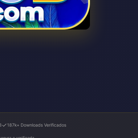
✓
B
187k+ Downloads Verificados
egura e verificada