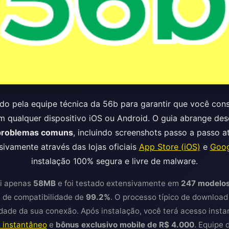
ado pela equipe técnica da 56b para garantir que você con
m qualquer dispositivo iOS ou Android. O guia abrange de
 problemas comuns
, incluindo screenshots passo a passo 
ivamente através das lojas oficiais
App Store (iOS)
e
Goog
instalação 100% segura e livre de malware.
ui apenas
58MB
e foi testado extensivamente em
247 modelos
a de compatibilidade de
99.2%
. O processo típico de download 
ade da sua conexão. Após instalação, você terá acesso insta
 instantâneo
e
bônus exclusivo mobile de R$ 4.000
. Equipe 