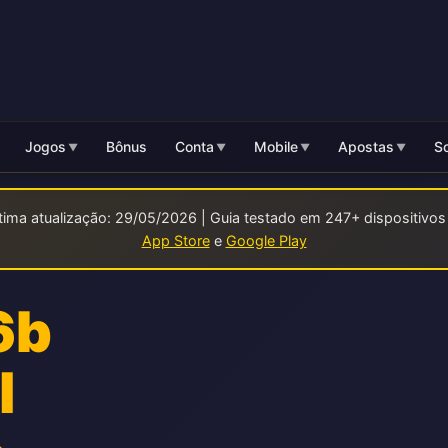
Jogos
Bônus
Conta
Mobile
Apostas
So
▼
▼
▼
▼
tima atualização: 29/05/2026 | Guia testado em 247+ dispositivos i
App Store
e
Google Play
6b
l