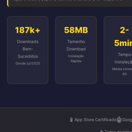
187k+
58MB
2-
5mi
Downloads
Tamanho
Bem-
Download
Tempo
Sucedidos
Instalação
Rápida
Instalaç
Desde jul/2020
Média cone
4G
📱
🤖
App Store Certificado
Goog
📥 Todos download