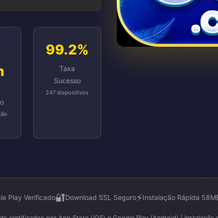
99.2%
n
Taxa
Sucesso
247 dispositivos
ão
xão
🔐
⚡
le Play Verificado
Download SSL Seguro
Instalação Rápida 58M
s certificados por App Store (iOS) e Google Play (Android) | Instalação s